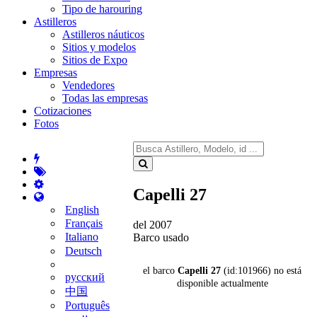
Tipo de harouring
Astilleros
Astilleros náuticos
Sitios y modelos
Sitios de Expo
Empresas
Vendedores
Todas las empresas
Cotizaciones
Fotos
Capelli 27
English
Français
del 2007
Italiano
Barco usado
Deutsch
el barco
Capelli 27
(id:101966) no está
русский
disponible actualmente
中国
Português