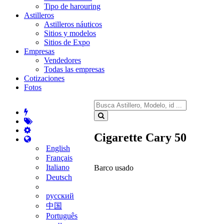
Tipo de harouring
Astilleros
Astilleros náuticos
Sitios y modelos
Sitios de Expo
Empresas
Vendedores
Todas las empresas
Cotizaciones
Fotos
Cigarette Cary 50
English
Français
Italiano
Barco usado
Deutsch
русский
中国
Português