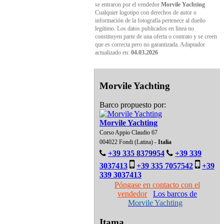
se entraron por el vendedor
Morvile Yachting
Cualquier logotipo con derechos de autor o
información de la fotografía pertenece al dueño
legítimo. Los datos publicados en línea no
constituyen parte de una oferta o contrato y se creen
que es correcta pero no garantizada. Adaptador
actualizado en:
04.03.2026
Morvile Yachting
Barco propuesto por:
Morvile Yachting
Corso Appio Claudio 67
004022 Fondi (Latina) -
Italia
+39 335 8379954
+39 339
3037413
+39 335 7057542
+39
339 3037413
Póngase en contacto con el
vendedor
Los barcos de
Morvile Yachting
Itama