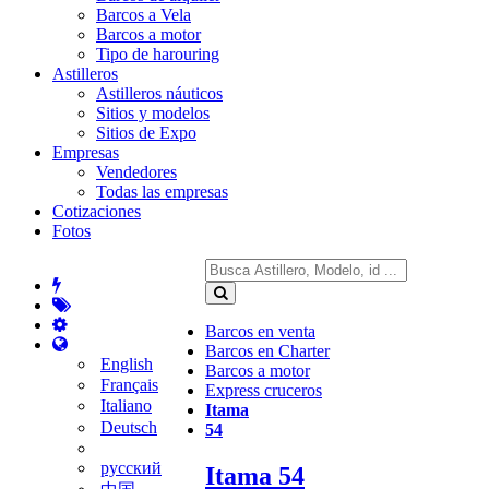
Barcos a Vela
Barcos a motor
Tipo de harouring
Astilleros
Astilleros náuticos
Sitios y modelos
Sitios de Expo
Empresas
Vendedores
Todas las empresas
Cotizaciones
Fotos
Barcos en venta
Barcos en Charter
English
Barcos a motor
Français
Express cruceros
Italiano
Itama
Deutsch
54
русский
Itama 54