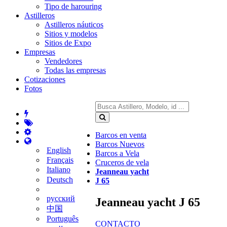
Tipo de harouring
Astilleros
Astilleros náuticos
Sitios y modelos
Sitios de Expo
Empresas
Vendedores
Todas las empresas
Cotizaciones
Fotos
Barcos en venta
Barcos Nuevos
English
Barcos a Vela
Français
Cruceros de vela
Italiano
Jeanneau yacht
Deutsch
J 65
русский
Jeanneau yacht J 65
中国
Português
CONTACTO