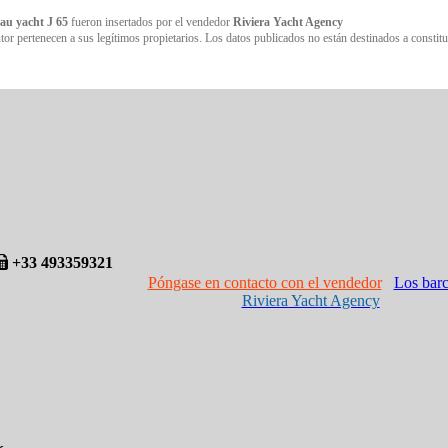
au yacht J 65
fueron insertados por el vendedor
Riviera Yacht Agency
or pertenecen a sus legítimos propietarios. Los datos publicados no están destinados a constitui
+33 493359321
Póngase en contacto con el vendedor
Los barc
Riviera Yacht Agency