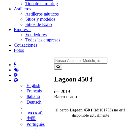
Tipo de harouring
Astilleros
Astilleros náuticos
Sitios y modelos
Sitios de Expo
Empresas
Vendedores
Todas las empresas
Cotizaciones
Fotos
Lagoon 450 f
English
Français
del 2019
Italiano
Barco usado
Deutsch
el barco
Lagoon 450 f
(id:101753) no está
русский
disponible actualmente
中国
Português