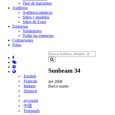
Tipo de harouring
Astilleros
Astilleros náuticos
Sitios y modelos
Sitios de Expo
Empresas
Vendedores
Todas las empresas
Cotizaciones
Fotos
Sunbeam 34
English
Français
del 2008
Italiano
Barco usado
Deutsch
русский
中国
Português