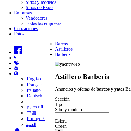
Sitios y modelos
Sitios de Expo
Empresas
Vendedores
Todas las empresas
Cotizaciones
Fotos
Barcos
Astilleros
Barberis
Astillero Barberis
English
Français
Anuncios y ofertas de
barcos y yates
Bar
Italiano
Deutsch
Sección
Tipo
русский
Sitio y modelo
中国
Português
Eslora
‫العبية
Orden