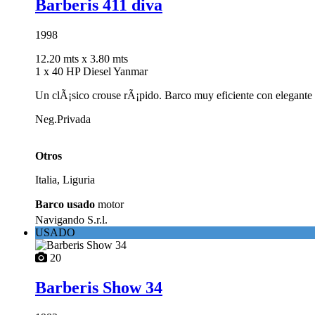
Barberis 411 diva
1998
12.20 mts
x 3.80 mts
1 x 40 HP Diesel Yanmar
Un clÃ¡sico crouse rÃ¡pido. Barco muy eficiente con elegante i
Neg.Privada
Otros
Italia, Liguria
Barco usado
motor
Navigando S.r.l.
USADO
20
Barberis Show 34