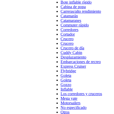
Bote inflable rígido
Cabina de popa
Carreras/alto rendimiento
Catamarán
Catamaranes
Commuter rápido
Corredores
Cortador
Crucero
Crucero
Crucero de día
Cuddy Cabin
Desplazamiento
Embarcaciones de recreo
Express Cruiser
Flybridge
Goleta
Goleta
Gozzo
Inflable
Los corredores y cruceros
Mega yate
Motorsailers
No especificado
Otros