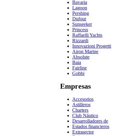
Bavaria
Lagoon
Pershing
Dufour
Sunseeker
Princess
Raffaelli Yachts
Rizzardi
Innovazioni Progetti
Airon Marine
Absolute
Baia
Fairline
Gobbi
Empresas
Accesorios
Astilleros
Charters
Club Náutico
Desarrolladores de
Estados financieros
Extrasector