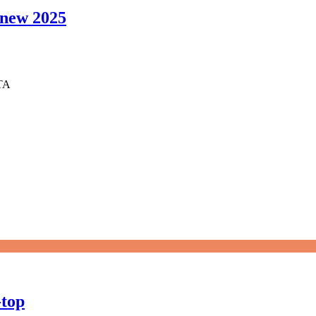
7 new 2025
TA
-top