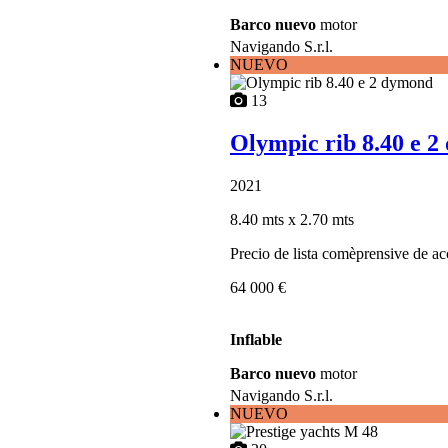
Barco nuevo
motor
Navigando S.r.l.
NUEVO
13
Olympic rib 8.40 e 
2021
8.40 mts
x 2.70 mts
Precio de lista comèprensive de ac
64 000 €
Inflable
Barco nuevo
motor
Navigando S.r.l.
NUEVO