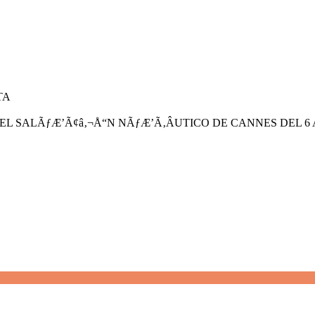
TA
 EL SALÃƒÆ’Ã¢â‚¬Å“N NÃƒÆ’Ã‚ÂUTICO DE CANNES DEL 6 