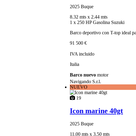
2025
Buque
8.32 mts
x 2.44 mts
1 x 250 HP Gasolina Suzuki
Barco deportivo con T-top ideal par
91 500 €
IVA incluido
Italia
Barco nuevo
motor
Navigando S.r.l.
NUEVO
19
Icon marine 40gt
2025
Buque
11.00 mts
x 3.50 mts