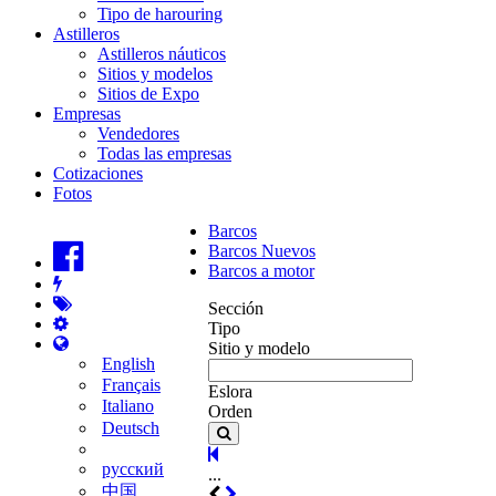
Tipo de harouring
Astilleros
Astilleros náuticos
Sitios y modelos
Sitios de Expo
Empresas
Vendedores
Todas las empresas
Cotizaciones
Fotos
Barcos
Barcos Nuevos
Barcos a motor
Sección
Tipo
Sitio y modelo
English
Français
Eslora
Italiano
Orden
Deutsch
русский
...
中国