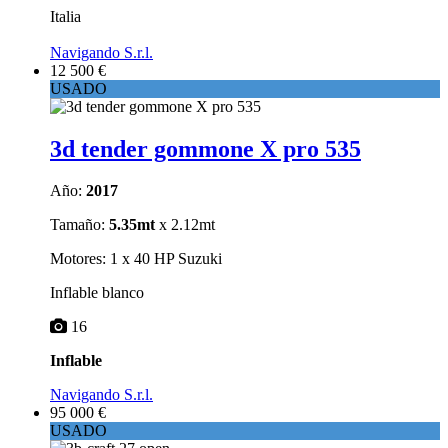
Italia
Navigando S.r.l.
12 500 €
USADO
3d tender gommone X pro 535
Año:
2017
Tamaño:
5.35mt
x 2.12mt
Motores: 1 x 40 HP Suzuki
Inflable blanco
16
Inflable
Navigando S.r.l.
95 000 €
USADO