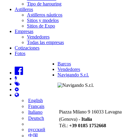
Tipo de harouring
Astilleros
Astilleros náuticos
Sitios y modelos
Sitios de Expo
Empresas
Vendedores
Todas las empresas
Cotizaciones
Fotos
Barcos
Vendedores
Navigando S.r.l.
Navigando S.r.l.
English
Français
Piazza Milano 9 16033 Lavagna
Italiano
Deutsch
(Genova) -
Italia
Tél.:
+39 0185 1752668
русский
中国