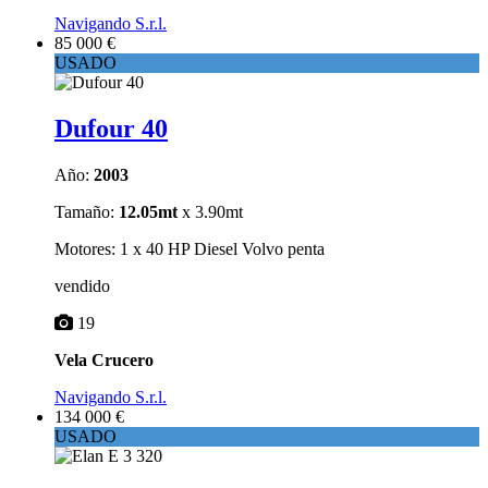
Navigando S.r.l.
85 000 €
USADO
Dufour 40
Año:
2003
Tamaño:
12.05mt
x 3.90mt
Motores: 1 x 40 HP Diesel Volvo penta
vendido
19
Vela Crucero
Navigando S.r.l.
134 000 €
USADO