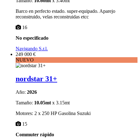
Tamaño:
10.60mt
x 3.40mt
Barco en perfecto estado. super-equipado. Aparejo
reconstruido, velas reconstruidas etcc
16
No especificado
Navigando S.r.l.
249 000 €
NUEVO
nordstar 31+
Año:
2026
Tamaño:
10.05mt
x 3.15mt
Motores: 2 x 250 HP Gasolina Suzuki
15
Commuter rápido