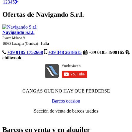
1
2
3
4
5
Ofertas de Navigando S.r.l.
Navigando S.r.l.
Piazza Milano 9
16033 Lavagna (Genova) -
Italia
+39 0185 1752668
+39 348 2618615
+39 0185 1908165
chiliwoak
GANGAS QUE NO HAY QUE PERDERSE
Barcos ocasion
Sección de venta de barcos usados
Barcos en venta y en alquiler