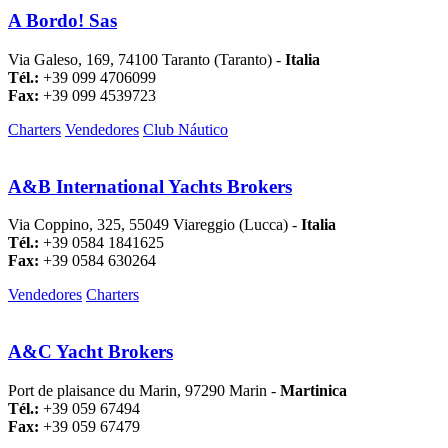
A Bordo! Sas
Via Galeso, 169, 74100 Taranto (Taranto) -
Italia
Tél.:
+39 099 4706099
Fax:
+39 099 4539723
Charters
Vendedores
Club Náutico
A&B International Yachts Brokers
Via Coppino, 325, 55049 Viareggio (Lucca) -
Italia
Tél.:
+39 0584 1841625
Fax:
+39 0584 630264
Vendedores
Charters
A&C Yacht Brokers
Port de plaisance du Marin, 97290 Marin -
Martinica
Tél.:
+39 059 67494
Fax:
+39 059 67479