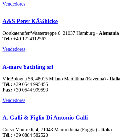
Vendedores
A&S Peter KÃ¼hlcke
Oortkatenufer/Wassertreppe 6, 21037 Hamburg -
Alemania
Tél.:
+49 1724112567
Vendedores
A-mare Yachting srl
V.leBologna 56, 48015 Milano Martittima (Ravenna) -
Italia
Tél.:
+39 0544 995455
Fax:
+39 0544 999593
Vendedores
A. Galli & Figlio Di Antonio Galli
Corso Manfredi, 4, 71043 Manfredonia (Foggia) -
Italia
Tél.:
+39 0884 582520