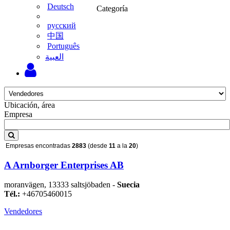
Deutsch
Categoría
русский
中国
Português
‫العبية
Ubicación, área
Empresa
Empresas encontradas
2883
(desde
11
a la
20
)
A Arnborger Enterprises AB
moranvägen, 13333 saltsjöbaden -
Suecia
Tél.:
+46705460015
Vendedores