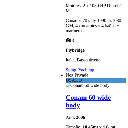
Motores: 2 x 1080 HP Diesel G
M
Canados 70 s fly 1990 2x1080
GM, 4 camarotes y 4 baños +
marinero.
3
Flybridge
Italia, Basso tirreno
Spingi Yachting
Neg.Privada
USADO
Conam 60 wide
body
Año:
2006
Tamaño:
18.45mt
x 4.04mt