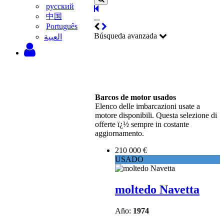
русский
中国
...
Português
Búsqueda avanzada
‫العبية
Barcos de motor usados
Elenco delle imbarcazioni usate a
motore disponibili. Questa selezione di
offerte ï¿½ sempre in costante
aggiornamento.
210 000 €
USADO
moltedo Navetta
Año:
1974