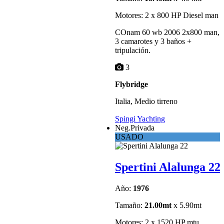
Motores: 2 x 800 HP Diesel man
COnam 60 wb 2006 2x800 man,
3 camarotes y 3 baños +
tripulación.
3
Flybridge
Italia, Medio tirreno
Spingi Yachting
Neg.Privada
USADO
Spertini Alalunga 22
Año:
1976
Tamaño:
21.00mt
x 5.90mt
Motores: 2 x 1520 HP mtu